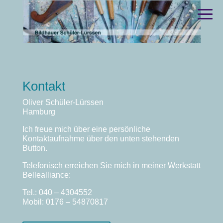
Kontakt
Oliver Schüler-Lürssen
Hamburg
Ich freue mich über eine persönliche
Kontaktaufnahme über den unten stehenden
Button.
Telefonisch erreichen Sie mich in meiner Werkstatt
Bellealliance:
Tel.: 040 – 4304552
Mobil: 0176 – 54870817